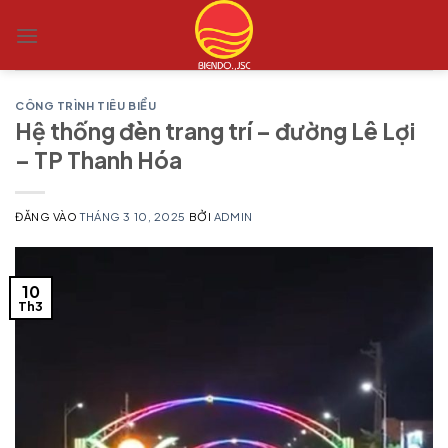
Bỏ
qua
nội
dung
CÔNG TRÌNH TIÊU BIỂU
Hệ thống đèn trang trí – đường Lê Lợi
– TP Thanh Hóa
ĐĂNG VÀO
THÁNG 3 10, 2025
BỞI
ADMIN
10
Th3